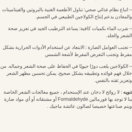
– اتباع نظام غذائي صحي: تناول الأطعمة الغنية بالبروتين والفيتامينات
والمعادن يدعم إنتاج الكولاجين الطبيعي في الجسم.
– شرب الماء بكميات كافية: يساعد الترطيب الجيد في تعزيز صحة
الشعر والجلد.
– تجنب العوامل الضارة : الابتعاد عن استخدام الأدوات الحرارية بشكل
مفرط وتجنب التعرض المفرط لأشعة الشمس
– الكولاجين يلعب دورًا حيويًا في الحفاظ على صحة الشعر وجماله. من
خلال فهم فوائده وتطبيقه بشكل صحيح، يمكن تحسين مظهر الشعر
وتعزيز ثقته بالنفس.
تنويه
: لا روائح لا دخان عند الإستحدام ، جميع معالجات الشعر الخاصة
بنا لا توجد بها فورمالين Formaldehyde أو مشتقاته أو أي مواد ضارة
ويتم صناعتها خصيصا لصالون عائشة ماجيك .