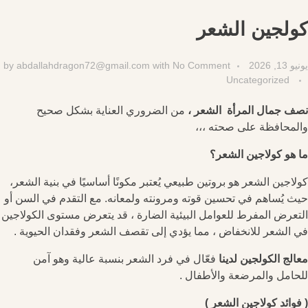
كولجين الشعر
يونيو 13, 2026
No Comment
with
abdallahdragon72@gmail.com
by
Uncategorized
نصف جمال المرأة الشعر ،
من الضروري العناية بشكل صحيح
والمحافظة على صحته ،،،
ما هو كولاجين الشعر؟
كولاجين الشعر هو بروتين طبيعي يُعتبر مكونًا أساسيًا في بنية الشعر،
حيث يُساهم في تحسين قوته ومرونته ولمعانه. مع التقدم في السن أو
التعرض المفرط للعوامل البيئية الضارة ، قد يتعرض مستوى الكولاجين
في الشعر للانخفاض ، مما يؤدي إلى تقصف الشعر وفقدان الحيوية .
معالج الكولجين لدينا
فعّال في فرد الشعر بنسبة عالية وهو آمن
للحامل والمرضعة والأطفال .
( فوائد كولاجين الشعر )