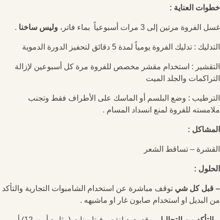
خطوات العناية :
غسل الفروة مرتين إلى 3 مرات أسبوعياً بماء فاتر،
وليس ساخنا
.
التدليك : تدليك الفروة يومياً لمدة 5 دقائق لتحفيز الدورة الدموية
التقشير : استخدام مقشر مخصص للفروة مرة كل أسبوعين لإزالة
التراكمات والجلد الميت
الترطيب : وضع البلسم أو الماسك على الأطراف فقط وتجنب
ملامسته للفروة لمنع انسداد المسام .
المشاكل :
القشرة – تساقط الشعر
الحلول :
– قبل كل شي
توقف مباشرة عن استخدام الشامبوات التجارية والتأكد
من البديل او استخدام صابون غار او ماشيهه .
– التأكد من التحاليل –
قد يعود لنقص فيتامينات (مثل د أو ب12) أو